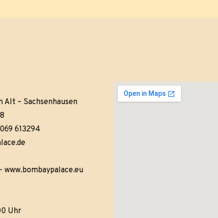
6
n Alt – Sachsenhausen
28
 069 613294
lace.de
–
www.bombaypalace.eu
:00 Uhr