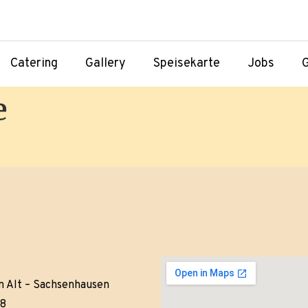
Catering
Gallery
Speisekarte
Jobs
G
e
6
n Alt – Sachsenhausen
28